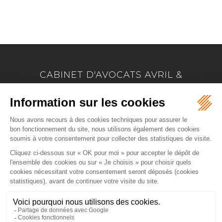
EN SAVOIR PLUS
CABINET D'AVOCATS AVRIL &
MARION
17 Allée Marie Le Vaillant - BP 4223
22042 SAINT BRIEUC
Tél :
02 96 33 60 24
-
Fax :
02 96 33 74 66
NOUS LOCALISER