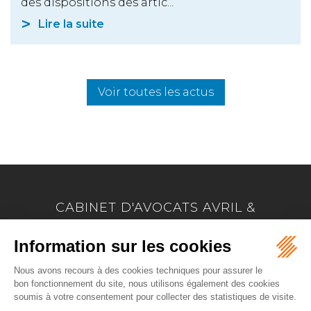
des dispositions des artic...
Lire la suite
Voir toutes les actus
CABINET D'AVOCATS AVRIL &
MARION
17 Allée Marie Le Vaillant - BP 4223
22042 SAINT BRIEUC
Tél :
02 96 33 60 24
-
Fax :
02 96 33 74 66