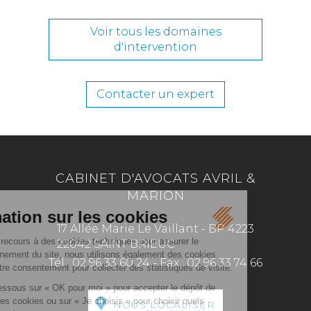
Voir tous les domaines
d'intervention
Contacter un expert
CABINET D'AVOCATS AVRIL &
MARION
17 Allée Marie Le Vaillant - BP 4223
22042 SAINT BRIEUC
Tél :
02 96 33 60 24
-
Fax :
02 96 33 74 66
NOUS LOCALISER