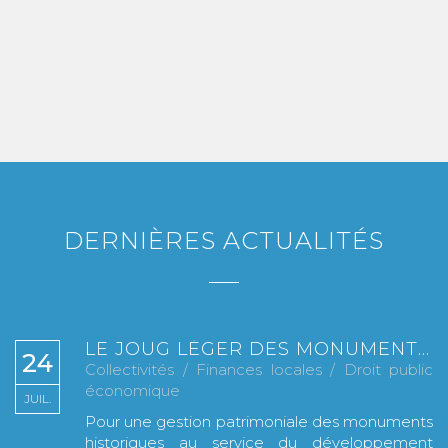
DERNIÈRES ACTUALITÉS
LE JOUG LÉGER DES MONUMENTS HISTORIQUES
24
Collectivités
/
Finances locales
/
Droit public
économique
JUIL.
Pour une gestion patrimoniale des monuments
historiques au service du développement