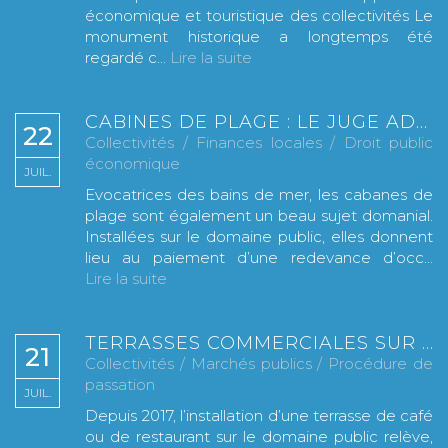
économique et touristique des collectivités Le
monument historique a longtemps été
regardé c...
Lire la suite
CABINES DE PLAGE : LE JUGE ADMET DES REDEVANCES REVALORISÉES, À CONDITION DE LES ASSEOIR SUR LES « AVANTAGES PROCURÉS »
22
Collectivités
/
Finances locales
/
Droit public
économique
JUIL.
Evocatrices des bains de mer, les cabanes de
plage sont également un beau sujet domanial.
Installées sur le domaine public, elles donnent
lieu au paiement d’une redevance d’occ...
Lire la suite
TERRASSES COMMERCIALES SUR LE DOMAINE PUBLIC : JUSQU’OÙ PEUT-ON SE PASSER DE MISE EN CONCURRENCE ?
21
Collectivités
/
Marchés publics
/
Procédure de
passation
JUIL.
Depuis 2017, l’installation d’une terrasse de café
ou de restaurant sur le domaine public relève,