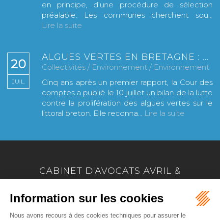
en principe, d’une procédure de sélection
préalable. Les communes cherchent sou...
Lire la suite
ALGUES VERTES EN BRETAGNE : LA COUR DES COMPTES SALUE DES « AVANCÉES RÉELLES » MAIS RÉCLAME UN EFFORT RENFORCÉ
20
Collectivités
/
Environnement
/
Environnement
JUIL.
Cinq ans après un premier rapport, la Cour des
comptes a publié le 10 juillet un bilan de la lutte
contre la prolifération des algues vertes sur le
littoral breton. Elle reconna...
Lire la suite
CABINET D'AVOCATS AVRIL &
MARION
17 Allée Marie Le Vaillant - BP 4223
22042 SAINT BRIEUC