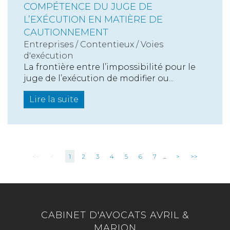
COMPÉTENCE DU JUGE DE
L’EXÉCUTION EN MATIÈRE DE
CAUTIONNEMENT
Entreprises
/
Contentieux
/
Voies
d'exécution
La frontière entre l’impossibilité pour le
juge de l’exécution de modifier ou...
Lire la suite
<<
<
1
2
3
4
5
6
7
...
>
>>
CABINET D'AVOCATS AVRIL &
MARION