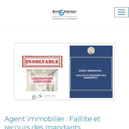
Ouv
le
me
Agent immobilier : Faillite et
recours des mandants