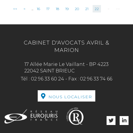
<<
<
...
16
17
18
19
20
21
22
>
>>
CABINET D'AVOCATS AVRIL &
MARION
17 Allée Marie Le Vaillant - BP 4223
22042 SAINT BRIEUC
Tél :
02 96 33 60 24
-
Fax :
02 96 33 74 66
NOUS LOCALISER