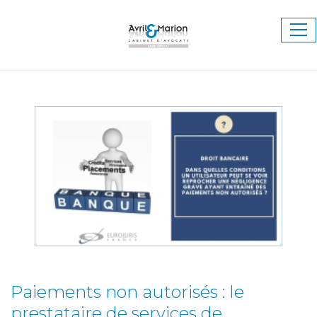
Ouv
le
me
Paiements non autorisés : le
prestataire de services de