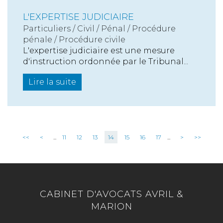
L'EXPERTISE JUDICIAIRE
Particuliers
/
Civil / Pénal
/
Procédure
pénale / Procédure civile
L'expertise judiciaire est une mesure
d'instruction ordonnée par le Tribunal...
Lire la suite
<<
<
...
11
12
13
14
15
16
17
...
>
>>
CABINET D'AVOCATS AVRIL &
MARION