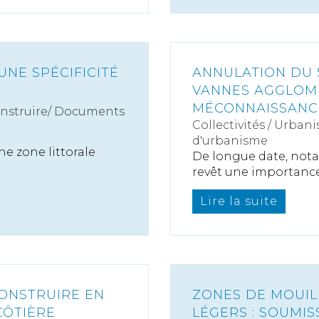
 UNE SPÉCIFICITÉ
ANNULATION DU 
VANNES AGGLOM
MÉCONNAISSANCE 
onstruire/ Documents
Collectivités
/
Urbani
d'urbanisme
e zone littorale
De longue date, nota
revêt une importance 
Lire la suite
CONSTRUIRE EN
ZONES DE MOUIL
CÔTIÈRE
LÉGERS : SOUMIS