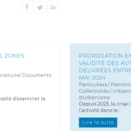
S ZONES
PROROGATION EX
T
VALIDITÉ DES A
DÉLIVRÉES ENTRE 
onstruire/ Documents
MAI 2024
Particuliers
/
Patrimo
Collectivités
/
Urbani
d'urbanisme
essité d’examiner la
Depuis 2023, la crise
l’activité dans le...
Lire la suite