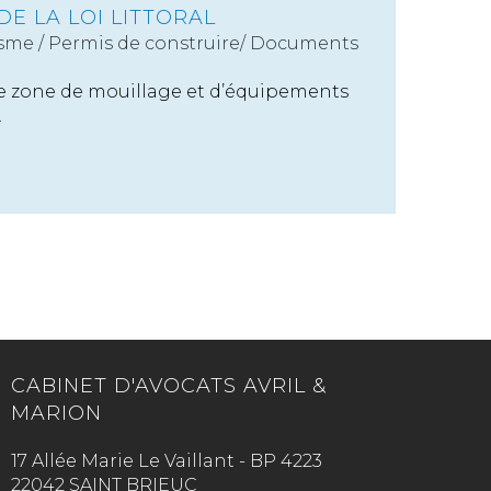
E LA LOI LITTORAL
sme
/
Permis de construire/ Documents
e zone de mouillage et d’équipements
.
CABINET D'AVOCATS AVRIL &
MARION
17 Allée Marie Le Vaillant - BP 4223
22042 SAINT BRIEUC