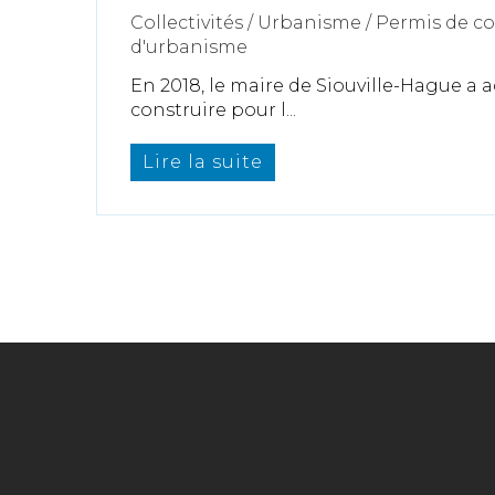
Collectivités
/
Urbanisme
/
Permis de c
d'urbanisme
En 2018, le maire de Siouville-Hague a
construire pour l...
Lire la suite