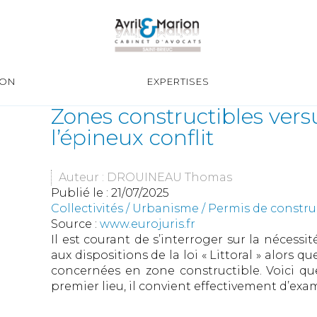
ION
EXPERTISES
Zones constructibles versus
l’épineux conflit
Auteur : DROUINEAU Thomas
Publié le :
21/07/2025
Collectivités
/
Urbanisme
/
Permis de constr
Source :
www.eurojuris.fr
Il est courant de s’interroger sur la nécess
aux dispositions de la loi « Littoral » alors q
concernées en zone constructible. Voici qu
premier lieu, il convient effectivement d’exa