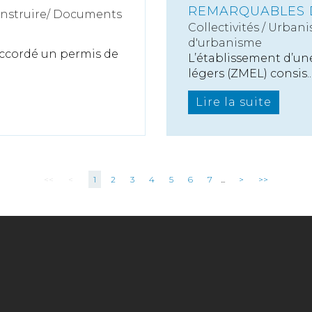
REMARQUABLES D
onstruire/ Documents
Collectivités
/
Urbani
d'urbanisme
 accordé un permis de
L’établissement d’un
légers (ZMEL) consis..
Lire la suite
<<
<
1
2
3
4
5
6
7
...
>
>>