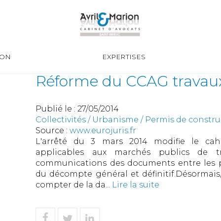
ION
EXPERTISES
Réforme du CCAG travau
Publié le :
27/05/2014
Collectivités
/
Urbanisme
/
Permis de constr
Source :
www.eurojuris.fr
L'arrêté du 3 mars 2014 modifie le cahi
applicables aux marchés publics de tr
communications des documents entre les par
du décompte général et définitif.Désormais, 
compter de la da...
Lire la suite