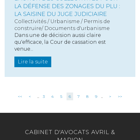
LA DÉFENSE DES ZONAGES DU PLU :
LA SAISINE DU JUGE JUDICIAIRE
Collectivités
/
Urbanisme
/
Permis de
construire/ Documents d'urbanisme
Dans une de décision aussi claire
qu'efficace, la Cour de cassation est
venue...
Lire la suite
<<
<
...
3
4
5
6
7
8
9
...
>
>>
CABINET D'AVOCATS AVRIL &