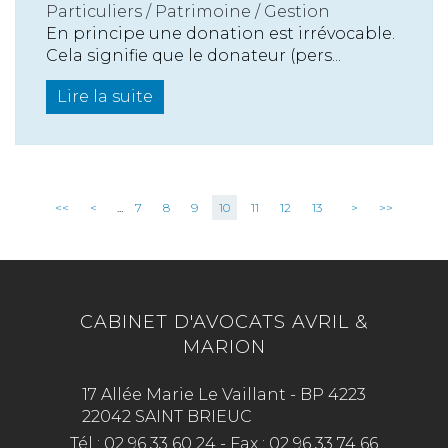
Particuliers
/
Patrimoine
/
Gestion
En principe une donation est irrévocable.
Cela signifie que le donateur (pers...
Lire la suite
<<
<
...
7
8
9
10
11
12
13
>
>>
CABINET D'AVOCATS AVRIL &
MARION
17 Allée Marie Le Vaillant - BP 4223
22042 SAINT BRIEUC
Tél :
02 96 33 60 24
-
Fax :
02 96 33 74 66