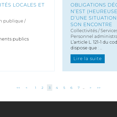
ITÉS LOCALES ET
OBLIGATIONS DÉ
N’EST (HEUREUSE
D’UNE SITUATIO
n publique /
SON ENCONTRE
Collectivités
/
Service
Personnel administra
ements publics
L’article L. 121-1 du 
dispose que : ...
Lire la suite
<<
<
1
2
3
4
5
6
7
...
>
>>