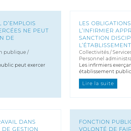
L D’EMPLOIS
LES OBLIGATION
ERCÉES NE PEUT
L’INFIRMIER APP
ON DE
SANCTION DISCI
L’ÉTABLISSEMEN
n publique /
Collectivités
/
Service
Personnel administra
public peut exercer
Les infirmiers exerça
établissement public 
Lire la suite
RAVAIL DANS
FONCTION PUBLIQ
 DE GESTION
VOLONTÉ DE FAI