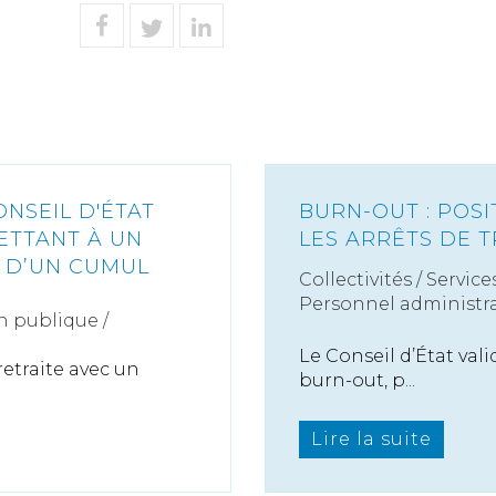
ONSEIL D'ÉTAT
BURN-OUT : POSI
ETTANT À UN
LES ARRÊTS DE T
R D’UN CUMUL
Collectivités
/
Service
Personnel administra
n publique /
Le Conseil d’État valid
retraite avec un
burn-out, p...
Lire la suite