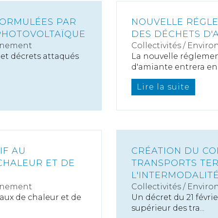
FORMULÉES PAR
NOUVELLE RÉGLE
PHOTOVOLTAÏQUE
DES DÉCHETS D'
nnement
Collectivités
/
Enviro
 et décrets attaqués
La nouvelle réglemen
d'amiante entrera en v
Lire la suite
IF AU
CRÉATION DU CO
CHALEUR ET DE
TRANSPORTS TER
L'INTERMODALIT
nnement
Collectivités
/
Enviro
eaux de chaleur et de
Un décret du 21 févrie
supérieur des tra...