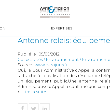
ION
EXPERTISES
Antenne relais: équipeme
Publié le :
09/05/2012
Collectivités
/
Environnement
/
Environneme
Source :
www.eurojuris.fr
Oui, la Cour Administrative d'Appel a confi
s'attache à la réalisation des réseaux de té
un équipement public.Une antenne relai
Administrative d'Appel a confirmé que compte
r...
Lire la suite