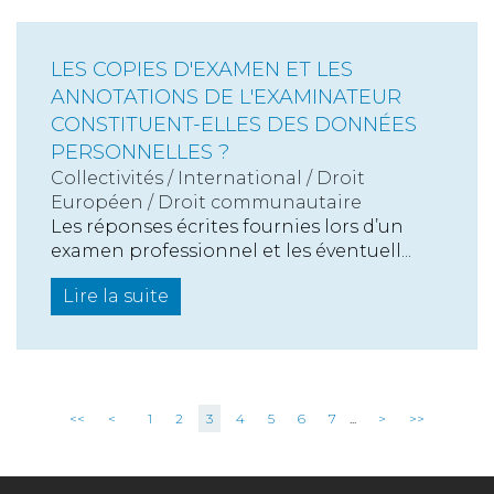
LES COPIES D'EXAMEN ET LES
ANNOTATIONS DE L'EXAMINATEUR
CONSTITUENT-ELLES DES DONNÉES
PERSONNELLES ?
Collectivités
/
International
/
Droit
Européen / Droit communautaire
Les réponses écrites fournies lors d’un
examen professionnel et les éventuell...
Lire la suite
<<
<
1
2
3
4
5
6
7
...
>
>>