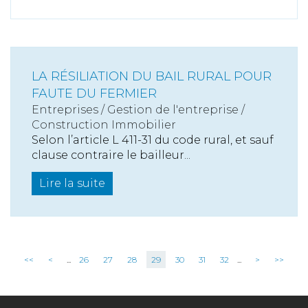
LA RÉSILIATION DU BAIL RURAL POUR
FAUTE DU FERMIER
Entreprises
/
Gestion de l'entreprise
/
Construction Immobilier
Selon l’article L 411-31 du code rural, et sauf
clause contraire le bailleur...
Lire la suite
<<
<
...
26
27
28
29
30
31
32
...
>
>>