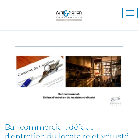
Ouv
le
me
Bail commercial : défaut
d'entretien du locataire et vétusté