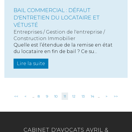
BAIL COMMERCIAL : DÉFAUT
D'ENTRETIEN DU LOCATAIRE ET
VÉTUSTÉ
Entreprises
/
Gestion de l'entreprise
/
Construction Immobilier
Quelle est l’étendue de la remise en état
du locataire en fin de bail ? Ce su...
Lire la suite
<<
<
...
8
9
10
11
12
13
14
...
>
>>
CABINET D'AVOCATS AVRIL &