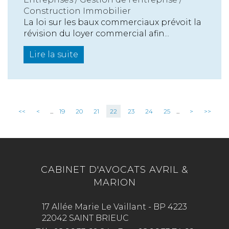
Construction Immobilier
La loi sur les baux commerciaux prévoit la
révision du loyer commercial afin...
Lire la suite
<<
<
...
19
20
21
22
23
24
25
...
>
>>
CABINET D'AVOCATS AVRIL &
MARION
17 Allée Marie Le Vaillant - BP 4223
22042 SAINT BRIEUC