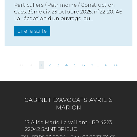
Particuliers
/
Patrimoine
/
Construction
Cass, 3ème civ, 23 octobre 2025, n°22-20.146
La réception d’un ouvrage, qu...
Lire la suite
<<
<
1
2
3
4
5
6
7
...
>
>>
CABINET D'AVOCATS AVRIL &
MARION
17 Allée Marie Le Vaillant - BP 4223
22042 SAINT BRIEUC