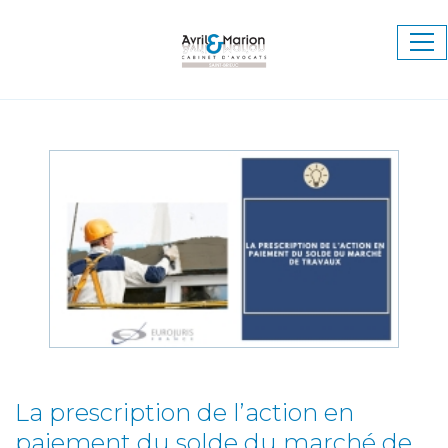
Ouv
le
me
La prescription de l’action en
paiement du solde du marché de