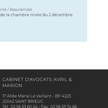
ine
/
Assurances
êt de la chambre mixte du 2 décembre
CABINET D'AVOCATS AVRIL &
MARION
17 Allée Marie Le Vaillant - BP 4223
22042 SAINT BRIEUC
Tél :
02 96 33 60 24
-
Fax :
02 96 33 74 66