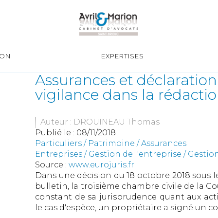
ION
EXPERTISES
Assurances et déclaration 
vigilance dans la rédaction
Auteur : DROUINEAU Thomas
Publié le :
08/11/2018
Particuliers
/
Patrimoine
/
Assurances
Entreprises
/
Gestion de l'entreprise
/
Gestion
Source :
www.eurojuris.fr
Dans une décision du 18 octobre 2018 sous le
bulletin, la troisième chambre civile de la Co
constant de sa jurisprudence quant aux acti
le cas d'espèce, un propriétaire a signé un c