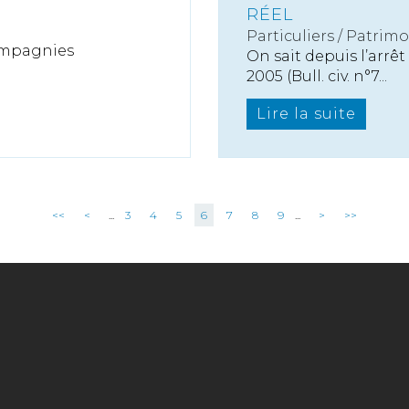
RÉEL
Particuliers
/
Patrimo
compagnies
On sait depuis l’arr
2005 (Bull. civ. n°7...
Lire la suite
<<
<
...
3
4
5
6
7
8
9
...
>
>>