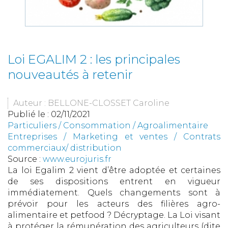
Loi EGALIM 2 : les principales
nouveautés à retenir
Auteur : BELLONE-CLOSSET Caroline
Publié le :
02/11/2021
Particuliers
/
Consommation
/
Agroalimentaire
Entreprises
/
Marketing et ventes
/
Contrats
commerciaux/ distribution
Source :
www.eurojuris.fr
La loi Egalim 2 vient d’être adoptée et certaines
de ses dispositions entrent en vigueur
immédiatement. Quels changements sont à
prévoir pour les acteurs des filières agro-
alimentaire et petfood ? Décryptage. La Loi visant
à protéger la rémunération des agriculteurs (dite