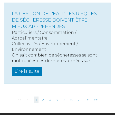
LA GESTION DE L'EAU : LES RISQUES
DE SÉCHERESSE DOIVENT ÊTRE
MIEUX APPRÉHENDÉS
Particuliers
/
Consommation
/
Agroalimentaire
Collectivités
/
Environnement
/
Environnement
On sait combien de sécheresses se sont
multipliées ces dernières années sur l...
Lire la suite
<<
<
1
2
3
4
5
6
7
>
>>