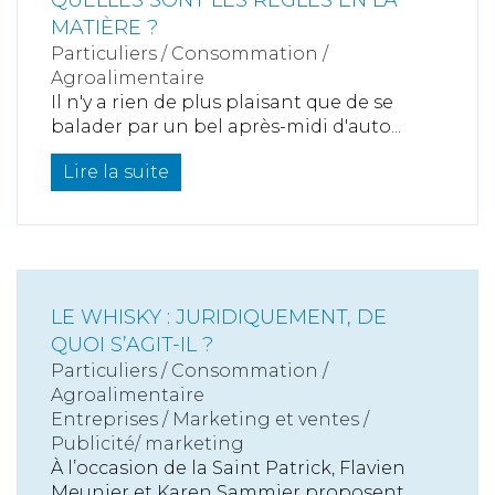
QUELLES SONT LES RÈGLES EN LA
MATIÈRE ?
Particuliers
/
Consommation
/
Agroalimentaire
Il n'y a rien de plus plaisant que de se
balader par un bel après-midi d'auto...
Lire la suite
LE WHISKY : JURIDIQUEMENT, DE
QUOI S’AGIT-IL ?
Particuliers
/
Consommation
/
Agroalimentaire
Entreprises
/
Marketing et ventes
/
Publicité/ marketing
À l’occasion de la Saint Patrick, Flavien
Meunier et Karen Sammier proposent...