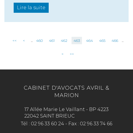
Lire la suite
<<
<
...
460
461
462
463
464
465
466
...
>
>>
CABINET D'AVOCATS AVRIL &
MARION
17 Allée Marie Le Vaillant - BP 4223
22042 SAINT BRIEUC
Tél :
02 96 33 60 24
-
Fax :
02 96 33 74 66