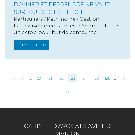
DONNER ET REPRENDRE NE VAUT
SURTOUT SI C’EST ILLICITE !
Particuliers
/
Patrimoine
/
Gestion
La réserve héréditaire est d’ordre public. Si
un acte a pour but de contourne...
Lire la suite
<<
<
...
120
121
122
123
124
125
126
...
>
>>
CABINET D'AVOCATS AVRIL &
MARION