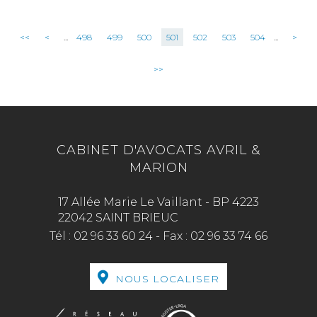
<<
<
...
498
499
500
501
502
503
504
...
>
>>
CABINET D'AVOCATS AVRIL &
MARION
17 Allée Marie Le Vaillant - BP 4223
22042 SAINT BRIEUC
Tél :
02 96 33 60 24
-
Fax :
02 96 33 74 66
NOUS LOCALISER