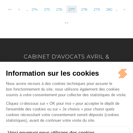
<<
<
...
274
275
276
277
278
279
280
...
>
>>
CABINET D'AVOCATS AVRIL &
MARION
17 Allée Marie Le Vaillant - BP 4223
22042 SAINT BRIEUC
Tél :
02 96 33 60 24
-
Fax :
02 96 33 74 66
NOUS LOCALISER