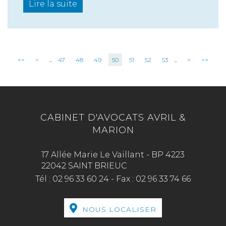
Lire la suite
<<
<
...
47
48
49
50
51
52
53
...
>
>>
CABINET D'AVOCATS AVRIL &
MARION
17 Allée Marie Le Vaillant - BP 4223
22042 SAINT BRIEUC
Tél :
02 96 33 60 24
-
Fax :
02 96 33 74 66
NOUS LOCALISER