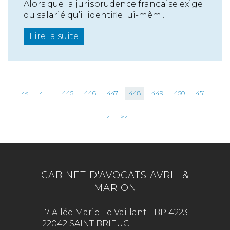
Alors que la jurisprudence française exige
du salarié qu’il identifie lui-mêm...
Lire la suite
<<
<
...
445
446
447
448
449
450
451
...
>
>>
CABINET D'AVOCATS AVRIL &
MARION
17 Allée Marie Le Vaillant - BP 4223
22042 SAINT BRIEUC