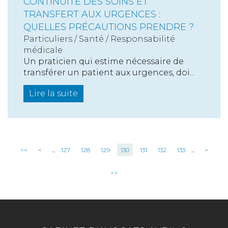
CONTINUITÉ DES SOINS ET
TRANSFERT AUX URGENCES :
QUELLES PRÉCAUTIONS PRENDRE ?
Particuliers
/
Santé
/
Responsabilité
médicale
Un praticien qui estime nécessaire de
transférer un patient aux urgences, doi...
Lire la suite
<<
<
...
127
128
129
130
131
132
133
...
>
>>