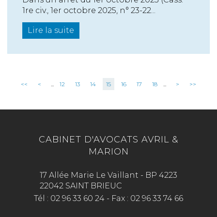
1re civ., 1er octobre 2025, n° 23-22...
Lire la suite
<<
<
...
12
13
14
15
16
17
18
...
>
>>
CABINET D'AVOCATS AVRIL &
MARION
17 Allée Marie Le Vaillant - BP 4223
22042 SAINT BRIEUC
Tél :
02 96 33 60 24
-
Fax :
02 96 33 74 66