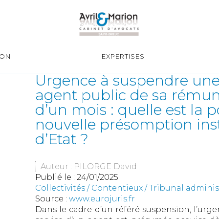
ION
EXPERTISES
Urgence à suspendre une 
agent public de sa rémun
d’un mois : quelle est la 
nouvelle présomption inst
d’Etat ?
Auteur : PILORGE David
Publié le :
24/01/2025
Collectivités
/
Contentieux
/
Tribunal adminis
Source :
www.eurojuris.fr
Dans le cadre d’un référé suspension, l’urg