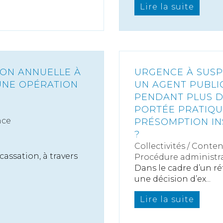
Lire la suite
ION ANNUELLE À
URGENCE À SUSP
UNE OPÉRATION
UN AGENT PUBLI
PENDANT PLUS D’
PORTÉE PRATIQU
nce
PRÉSOMPTION INS
?
Collectivités
/
Conten
assation, à travers
Procédure administra
Dans le cadre d’un r
une décision d’ex...
Lire la suite