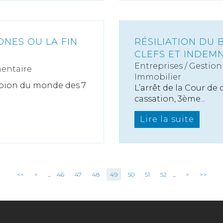
ONES OU LA FIN
RÉSILIATION DU 
CLEFS ET INDEM
Entreprises
/
Gestion 
entaire
Immobilier
mpion du monde des 7
L’arrêt de la Cour de
cassation, 3ème...
Lire la suite
<<
<
...
46
47
48
49
50
51
52
...
>
>>