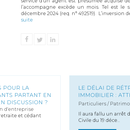
service d’un agent est présumée acquise dè
l’accompagne excède un mois. Tel est le s
décembre 2024 (req. n° 492519). L’inversion de
suite
S POUR LA
LE DÉLAI DE RÉT
EANTS PARTANT EN
IMMOBILIER : AT
N DISCUSSION ?
Particuliers
/
Patrimo
n d'entreprise
Il aura fallu un arrê
retraite et cédant
Civile du 19 déce...