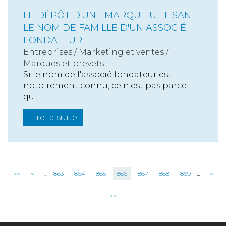
LE DÉPÔT D'UNE MARQUE UTILISANT
LE NOM DE FAMILLE D'UN ASSOCIÉ
FONDATEUR
Entreprises
/
Marketing et ventes
/
Marques et brevets
Si le nom de l'associé fondateur est
notoirement connu, ce n'est pas parce
qu...
Lire la suite
<<
<
...
863
864
865
866
867
868
869
...
>
>>