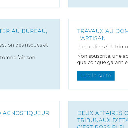
OTER AU BUREAU,
TRAVAUX AU DOM
L'ARTISAN
estion des risques et
Particuliers
/
Patrimo
Non souscrite, une ac
automne fait son
quelconque garantie s
Lire la suite
 DIAGNOSTIQUEUR
DEUX AFFAIRES 
TRIBUNAUX D’ET
C’EST POSSIBLE!