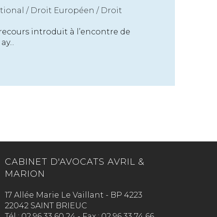
tional
/
Droit Européen / Droit
ecours introduit à l’encontre de
y...
CABINET D'AVOCATS AVRIL &
MARION
17 Allée Marie Le Vaillant - BP 4223
22042 SAINT BRIEUC
Tél :
02 96 33 60 24
-
Fax :
02 96 33 74 66