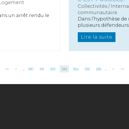
 Logement
Collectivités
/
Interna
communautaire
ans un arrêt rendu le
Dans l’hypothèse de r
plusieurs défendeurs a
Lire la suite
<<
<
...
330
331
332
333
334
335
336
...
>
>>