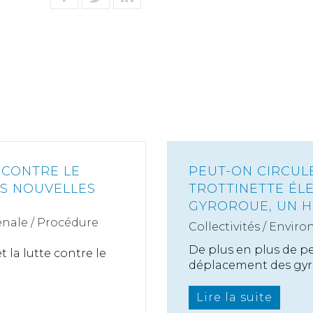
 CONTRE LE
PEUT-ON CIRCUL
ES NOUVELLES
TROTTINETTE ÉL
GYROROUE, UN 
nale / Procédure
Collectivités
/
Enviro
De plus en plus de 
t la lutte contre le
déplacement des gyro
Lire la suite