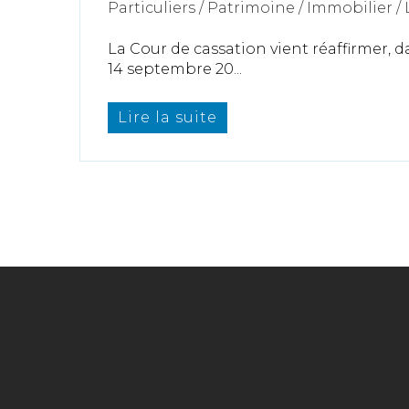
Particuliers
/
Patrimoine
/
Immobilier /
La Cour de cassation vient réaffirmer, d
14 septembre 20...
Lire la suite