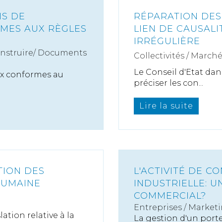
IS DE
RÉPARATION DES
MES AUX RÈGLES
LIEN DE CAUSALI
IRRÉGULIÈRE
onstruire/ Documents
Collectivités
/
Marché
Le Conseil d'Etat dans
ux conformes au
préciser les con...
Lire la suite
TION DES
L'ACTIVITÉ DE C
HUMAINE
INDUSTRIELLE: U
COMMERCIAL?
Entreprises
/
Marketi
lation relative à la
La gestion d'un port