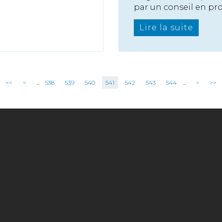
par un conseil en pro.
Lire la suite
<<
<
...
538
539
540
541
542
543
544
...
>
>>