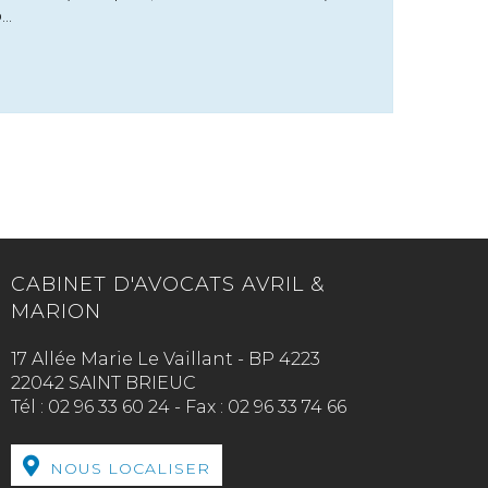
..
CABINET D'AVOCATS AVRIL &
MARION
17 Allée Marie Le Vaillant - BP 4223
22042 SAINT BRIEUC
Tél :
02 96 33 60 24
-
Fax :
02 96 33 74 66
NOUS LOCALISER