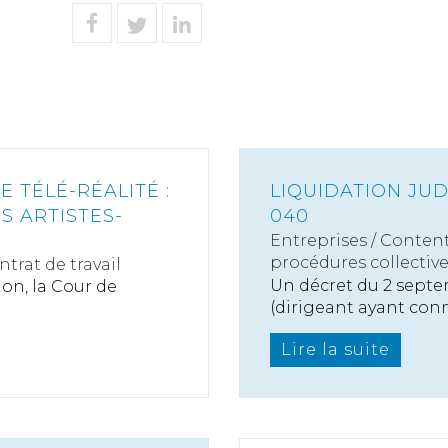
 TÉLÉ-RÉALITÉ :
LIQUIDATION JUD
ES ARTISTES-
040
Entreprises
/
Content
procédures collectiv
ntrat de travail
Un décret du 2 septe
ion, la Cour de
(dirigeant ayant conn
Lire la suite