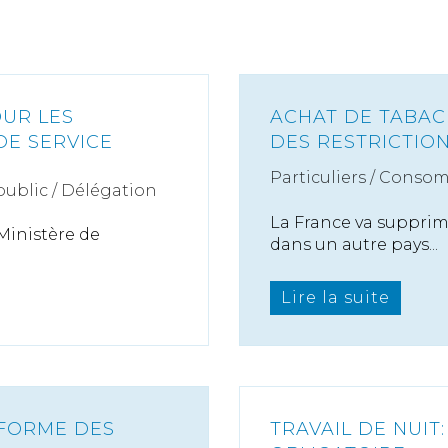
UR LES
ACHAT DE TABAC
DE SERVICE
DES RESTRICTIO
Particuliers
/
Consom
public / Délégation
La France va supprime
 Ministère de
dans un autre pays...
Lire la suite
ÉFORME DES
TRAVAIL DE NUI