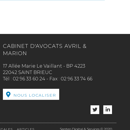
CABINET D'AVOCATS AVRIL &
MARION
17 Allée Marie Le Vaillant - BP 4223
22042 SAINT BRIEUC
Tél :
02 96 33 60 24
-
Fax :
02 96 33 74 66
NOUS LOCALISER
Septeo Digital & Services © 2020
ÉGALES
ARTICLES