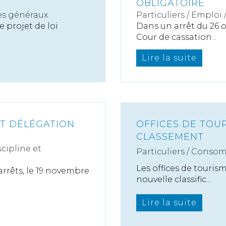
OBLIGATOIRE
es généraux
Particuliers
/
Emploi
 projet de loi
Dans un arrêt du 26 o
Cour de cassation...
Lire la suite
ET DÉLÉGATION
OFFICES DE TOU
CLASSEMENT
scipline et
Particuliers
/
Consom
Les offices de touris
arrêts, le 19 novembre
nouvelle classific...
Lire la suite