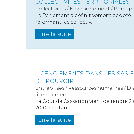
COLLECTIVITÉS TERRITORIALES
Collectivités
/
Environnement
/
Princip
Le Parlement a définitivement adopté le
réformant les collectiv...
Lire la suite
LICENCIEMENTS DANS LES SAS 
DE POUVOIR
Entreprises
/
Ressources humaines
/
Di
licenciement
La Cour de Cassation vient de rendre 2 
2010, mettant f...
Lire la suite