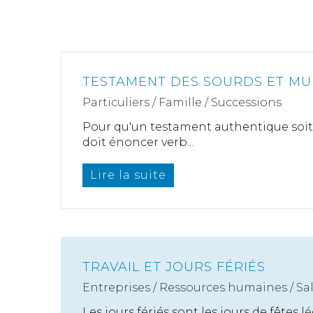
TESTAMENT DES SOURDS ET MU
Particuliers
/
Famille
/
Successions
Pour qu'un testament authentique soit v
doit énoncer verb...
Lire la suite
TRAVAIL ET JOURS FÉRIÉS
Entreprises
/
Ressources humaines
/
Sa
Les jours fériés sont les jours de fêtes