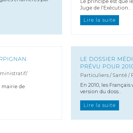
Le principe est que l
Juge de l'Exécution...
Lire la suite
RPIGNAN:
LE DOSSIER MÉD
PRÉVU POUR 201
ministratif/
Particuliers
/
Santé
/
En 2010, les Français
a mairie de
version du doss...
Lire la suite