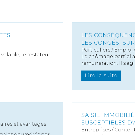
ETS
LES CONSÉQUENC
LES CONGÉS, SUR 
Particuliers
/
Emploi
alable, le testateur
Le chômage partiel af
rémunération. Il s’agit
Lire la suite
SAISIE IMMOBILI
SUSCEPTIBLES D
laires et avantages
Entreprises
/
Content
 légales énumérés par