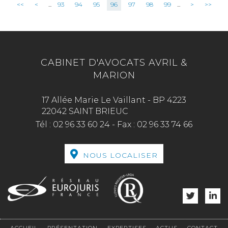
<<
<
...
93
94
95
96
97
98
99
...
>
>>
CABINET D'AVOCATS AVRIL &
MARION
17 Allée Marie Le Vaillant - BP 4223
22042 SAINT BRIEUC
Tél :
02 96 33 60 24
-
Fax :
02 96 33 74 66
NOUS LOCALISER