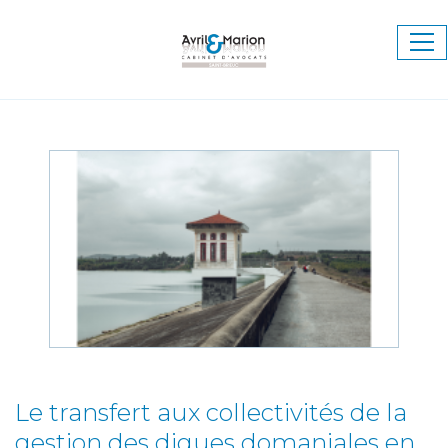
Ouv
le
me
Le transfert aux collectivités de la
gestion des digues domaniales en