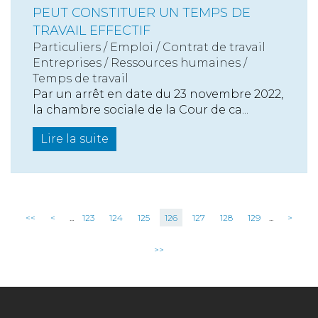
PEUT CONSTITUER UN TEMPS DE
TRAVAIL EFFECTIF
Particuliers
/
Emploi
/
Contrat de travail
Entreprises
/
Ressources humaines
/
Temps de travail
Par un arrêt en date du 23 novembre 2022,
la chambre sociale de la Cour de ca...
Lire la suite
<<
<
...
123
124
125
126
127
128
129
...
>
>>