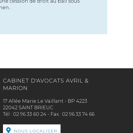
une cession de droit au bail sous
en...
CABINET D'AVOCATS AVRIL &
MARION
17 Allée Marie Le Vaillant - BP 4223
22042 SAINT BRIEUC
Tél :
02 96 33 60 24
-
Fax :
02 96 33 74 66
NOUS LOCALISER