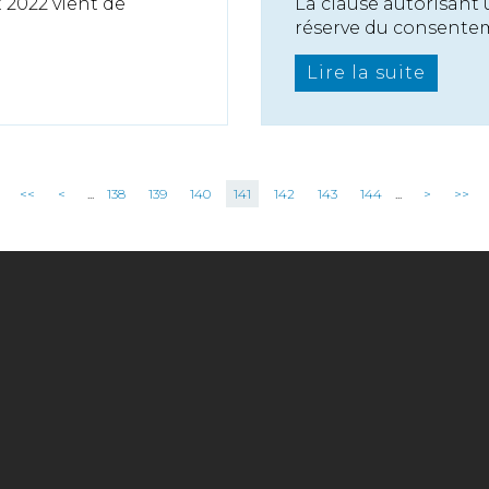
 2022 vient de
La clause autorisant 
réserve du consentem
Lire la suite
<<
<
...
138
139
140
141
142
143
144
...
>
>>