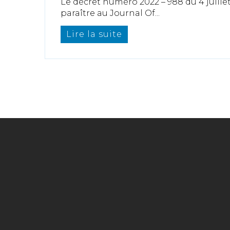
Le décret numéro 2022 – 988 du 4 juillet
paraître au Journal Of...
Lire la suite