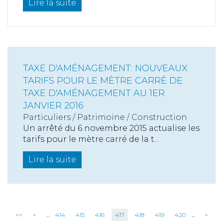
Lire la suite
TAXE D'AMÉNAGEMENT: NOUVEAUX
TARIFS POUR LE MÈTRE CARRÉ DE
TAXE D'AMÉNAGEMENT AU 1ER
JANVIER 2016
Particuliers
/
Patrimoine
/
Construction
Un arrêté du 6 novembre 2015 actualise les
tarifs pour le mètre carré de la t...
Lire la suite
<<
<
...
414
415
416
417
418
419
420
...
>