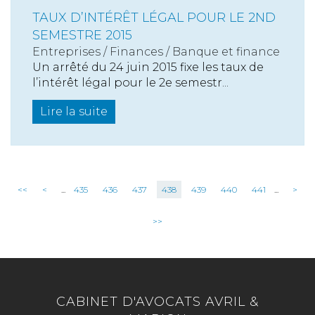
TAUX D’INTÉRÊT LÉGAL POUR LE 2ND
SEMESTRE 2015
Entreprises
/
Finances
/
Banque et finance
Un arrêté du 24 juin 2015 fixe les taux de
l’intérêt légal pour le 2e semestr...
Lire la suite
<<
<
...
435
436
437
438
439
440
441
...
>
>>
CABINET D'AVOCATS AVRIL &