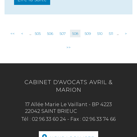
<<
<
...
505
506
507
508
509
510
511
...
>
>>
CABINET D'AVOCATS AVRIL &
MARION
17 Allée Marie Le Vaillant - BP 4223
22042 SAINT BRIEUC
Tél :
02 96 33 60 24
-
Fax :
02 96 33 74 66