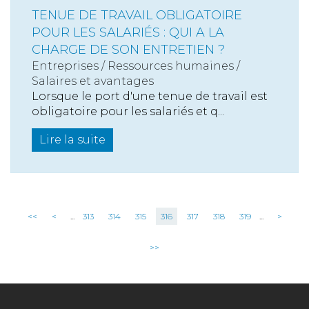
TENUE DE TRAVAIL OBLIGATOIRE
POUR LES SALARIÉS : QUI A LA
CHARGE DE SON ENTRETIEN ?
Entreprises
/
Ressources humaines
/
Salaires et avantages
Lorsque le port d'une tenue de travail est
obligatoire pour les salariés et q...
Lire la suite
<<
<
...
313
314
315
316
317
318
319
...
>
>>