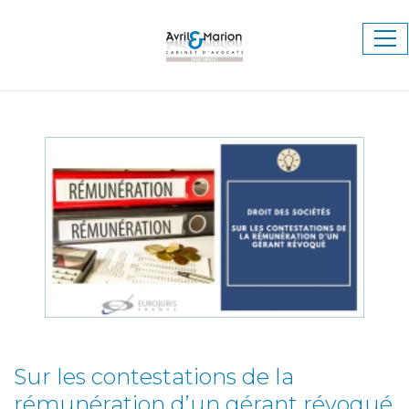
Ouv
le
me
Sur les contestations de la
rémunération d’un gérant révoqué