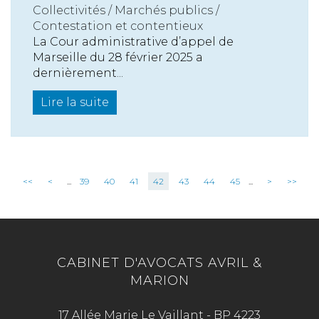
Collectivités
/
Marchés publics
/
Contestation et contentieux
La Cour administrative d’appel de
Marseille du 28 février 2025 a
dernièrement...
Lire la suite
<<
<
...
39
40
41
42
43
44
45
...
>
>>
CABINET D'AVOCATS AVRIL &
MARION
17 Allée Marie Le Vaillant - BP 4223