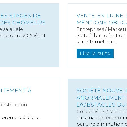
DES STAGES DE
VENTE EN LIGNE 
 DES CHÔMEURS
MENTIONS OBLIG
 salariale
Entreprises
/
Marketi
8 octobre 2015 vient
Suite à l'autorisatio
sur internet par...
Lire la suite
CITEMENT À
SOCIÉTÉ NOUVEL
ANORMALEMENT 
D'OBSTACLES DU
onstruction
Collectivités
/
Marché
le prononcé d’une
La situation économi
par une diminution d.