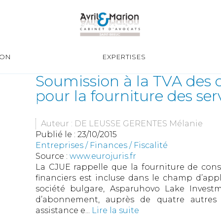
ION
EXPERTISES
Soumission à la TVA des
pour la fourniture des ser
Auteur : DE LEUSSE GERENTES Mélanie
Publié le :
23/10/2015
Entreprises
/
Finances
/
Fiscalité
Source :
www.eurojuris.fr
La CJUE rappelle que la fourniture de con
financiers est incluse dans le champ d’appli
société bulgare, Asparuhovo Lake Investme
d’abonnement, auprès de quatre autres s
assistance e...
Lire la suite