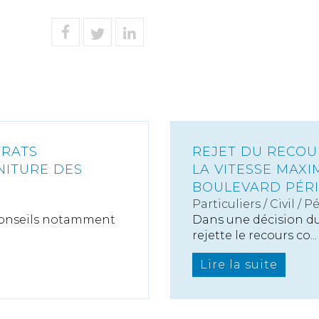
TRATS
REJET DU RECOU
NITURE DES
LA VITESSE MAXI
BOULEVARD PÉRI
Particuliers
/
Civil / P
 conseils notamment
Dans une décision du 
rejette le recours co...
Lire la suite