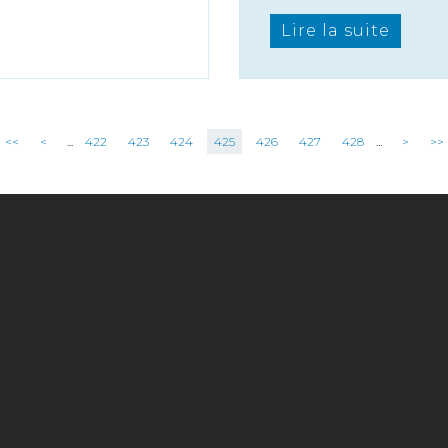
Lire la suite
<<
<
...
422
423
424
425
426
427
428
...
>
>>