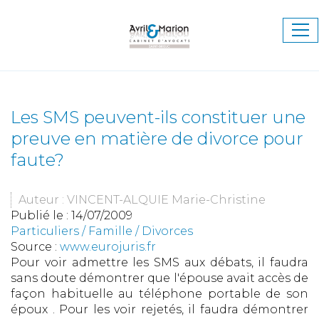
Ouv
le
me
Les SMS peuvent-ils constituer une
preuve en matière de divorce pour
faute?
Auteur : VINCENT-ALQUIE Marie-Christine
Publié le :
14/07/2009
Particuliers
/
Famille
/
Divorces
Source :
www.eurojuris.fr
Pour voir admettre les SMS aux débats, il faudra
sans doute démontrer que l'épouse avait accès de
façon habituelle au téléphone portable de son
époux . Pour les voir rejetés, il faudra démontrer