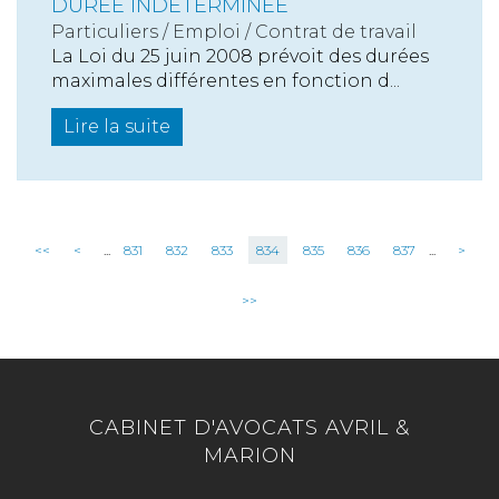
DURÉE INDÉTERMINÉE
Particuliers
/
Emploi
/
Contrat de travail
La Loi du 25 juin 2008 prévoit des durées
maximales différentes en fonction d...
Lire la suite
<<
<
...
831
832
833
834
835
836
837
...
>
>>
CABINET D'AVOCATS AVRIL &
MARION