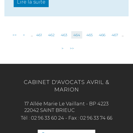
Lire la suite
<<
<
...
461
462
463
464
465
466
467
...
>
>>
CABINET D'AVOCATS AVRIL &
MARION
17 Allée Marie Le Vaillant - BP 4223
22042 SAINT BRIEUC
Tél :
02 96 33 60 24
-
Fax :
02 96 33 74 66