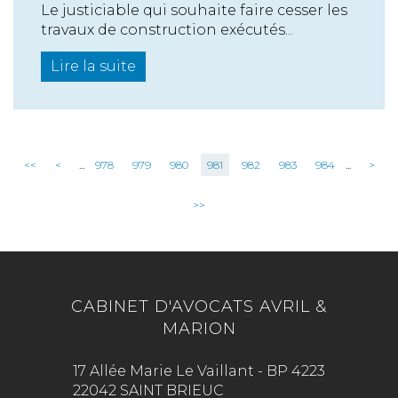
Le justiciable qui souhaite faire cesser les
travaux de construction exécutés...
Lire la suite
<<
<
...
978
979
980
981
982
983
984
...
>
>>
CABINET D'AVOCATS AVRIL &
MARION
17 Allée Marie Le Vaillant - BP 4223
22042 SAINT BRIEUC