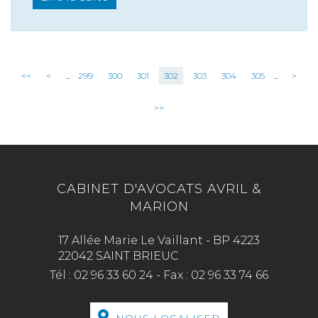
<<
<
...
299
300
301
302
303
304
305
...
>
>>
CABINET D'AVOCATS AVRIL &
MARION
17 Allée Marie Le Vaillant - BP 4223
22042 SAINT BRIEUC
Tél :
02 96 33 60 24
-
Fax :
02 96 33 74 66