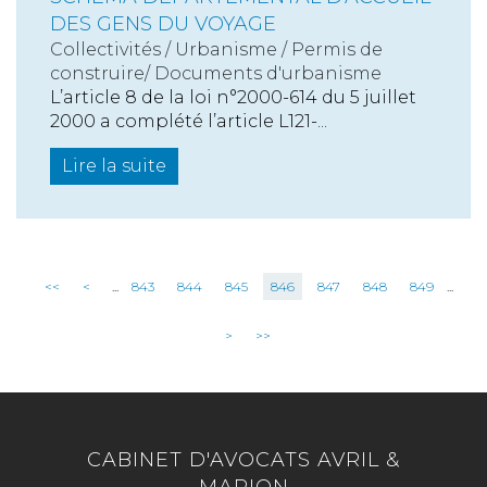
DES GENS DU VOYAGE
Collectivités
/
Urbanisme
/
Permis de
construire/ Documents d'urbanisme
L’article 8 de la loi n°2000-614 du 5 juillet
2000 a complété l’article L121-...
Lire la suite
<<
<
...
843
844
845
846
847
848
849
...
>
>>
CABINET D'AVOCATS AVRIL &