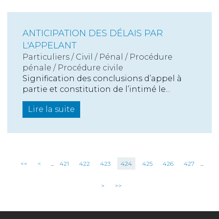
ANTICIPATION DES DÉLAIS PAR
L'APPELANT
Particuliers
/
Civil / Pénal
/
Procédure
pénale / Procédure civile
Signification des conclusions d’appel à
partie et constitution de l’intimé le...
Lire la suite
<<
<
...
421
422
423
424
425
426
427
...
>
>>